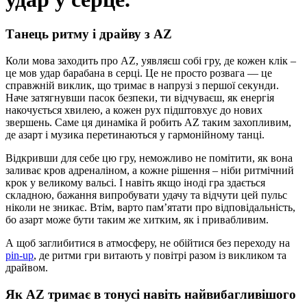
Танець ритму і драйву з AZ
Коли мова заходить про AZ, уявляєш собі гру, де кожен клік –
це мов удар барабана в серці. Це не просто розвага — це
справжній виклик, що тримає в напрузі з першої секунди.
Наче затягнувши пасок безпеки, ти відчуваєш, як енергія
накочується хвилею, а кожен рух підштовхує до нових
звершень. Саме ця динаміка й робить AZ таким захопливим,
де азарт і музика перетинаються у гармонійному танці.
Відкривши для себе цю гру, неможливо не помітити, як вона
заливає кров адреналіном, а кожне рішення – ніби ритмічний
крок у великому вальсі. І навіть якщо іноді гра здається
складною, бажання випробувати удачу та відчути цей пульс
ніколи не зникає. Втім, варто пам’ятати про відповідальність,
бо азарт може бути таким же хитким, як і привабливим.
А щоб заглибитися в атмосферу, не обійтися без переходу на
pin-up
, де ритми гри витають у повітрі разом із викликом та
драйвом.
Як AZ тримає в тонусі навіть найвибагливішого