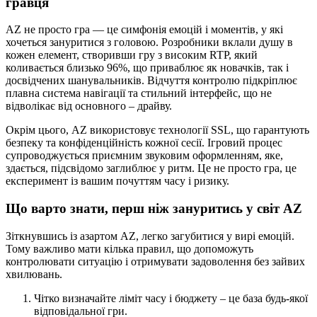
гравця
AZ не просто гра — це симфонія емоцій і моментів, у які
хочеться зануритися з головою. Розробники вклали душу в
кожен елемент, створивши гру з високим RTP, який
коливається близько 96%, що приваблює як новачків, так і
досвідчених шанувальників. Відчуття контролю підкріплює
плавна система навігації та стильний інтерфейс, що не
відволікає від основного – драйву.
Окрім цього, AZ використовує технології SSL, що гарантують
безпеку та конфіденційність кожної сесії. Ігровий процес
супроводжується приємним звуковим оформленням, яке,
здається, підсвідомо заглиблює у ритм. Це не просто гра, це
експеримент із вашим почуттям часу і ризику.
Що варто знати, перш ніж зануритись у світ AZ
Зіткнувшись із азартом AZ, легко загубитися у вирі емоцій.
Тому важливо мати кілька правил, що допоможуть
контролювати ситуацію і отримувати задоволення без зайвих
хвилювань.
Чітко визначайте ліміт часу і бюджету – це база будь-якої
відповідальної гри.