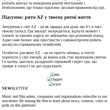
роблять внески та виведення коштів миттєвими і
безболісними, що тільки підсилює загальні враження від гри.
Підсумок: ритм AZ у твоєму ритмі життя
Занурення у світ AZ – це як зарядка для душі, що б’є в такт
твоєму пульсу. Гра змушує зосередитися, відчути момент і
пливти за хвилею азарту, не забуваючи про розумний підхід.
Адже саме баланс між пристрастю і самоконтролем робить
досвід по-справжньому незабутнім.
Особисто для мене AZ – це не просто забавка, а спосіб
поринути у світ емоцій, де кожен клік стає маленьким святом.
І в цьому, здається, укладений справжній секрет гри, що
тримає в тонусі і не дає нудьгувати.
NEWS
LETTER
Music and film artists, companies and organisations subscribe to our
newsletter. Be among the first to learn about news, contests, votes or
polls on this platform!