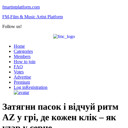
fmartistplatform.com
FM-Film & Music Artist Platform
Follow us!
Menu
Home
Categories
Members
How to join
FAQ
Votes
Advertise
Premium
Log in
Registration
Затягни пасок і відчуй ритм
AZ у грі, де кожен клік – як
удар у серце.