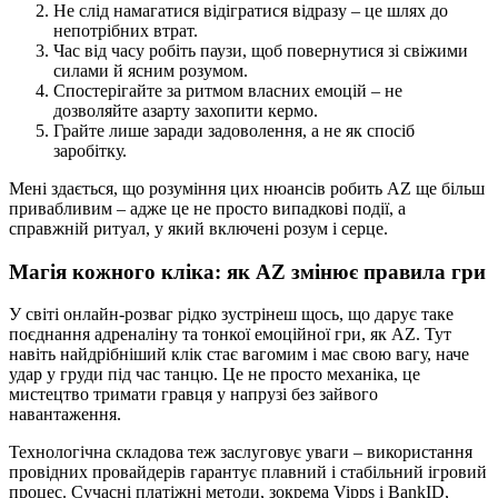
Не слід намагатися відігратися відразу – це шлях до
непотрібних втрат.
Час від часу робіть паузи, щоб повернутися зі свіжими
силами й ясним розумом.
Спостерігайте за ритмом власних емоцій – не
дозволяйте азарту захопити кермо.
Грайте лише заради задоволення, а не як спосіб
заробітку.
Мені здається, що розуміння цих нюансів робить AZ ще більш
привабливим – адже це не просто випадкові події, а
справжній ритуал, у який включені розум і серце.
Магія кожного кліка: як AZ змінює правила гри
У світі онлайн-розваг рідко зустрінеш щось, що дарує таке
поєднання адреналіну та тонкої емоційної гри, як AZ. Тут
навіть найдрібніший клік стає вагомим і має свою вагу, наче
удар у груди під час танцю. Це не просто механіка, це
мистецтво тримати гравця у напрузі без зайвого
навантаження.
Технологічна складова теж заслуговує уваги – використання
провідних провайдерів гарантує плавний і стабільний ігровий
процес. Сучасні платіжні методи, зокрема Vipps і BankID,