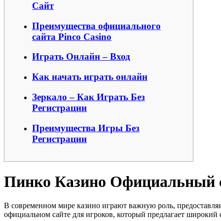
Сайт
Преимущества официального
сайта Pinco Casino
Играть Онлайн – Вход
Как начать играть онлайн
Зеркало – Как Играть Без
Регистрации
Преимущества Игры Без
Регистрации
Пинко Казино Официальный сай
В современном мире казино играют важную роль, предоставляя
официальном сайте для игроков, который предлагает широкий с