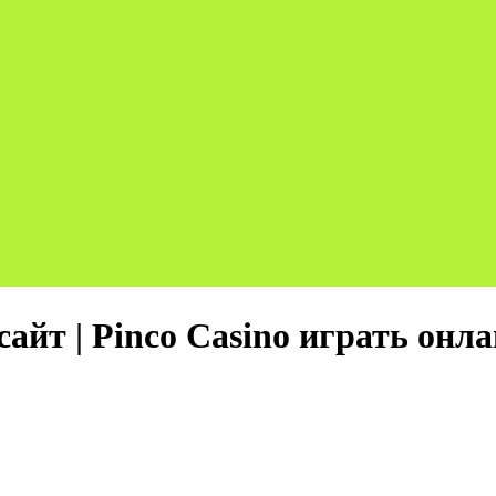
т | Pinco Casino играть онла