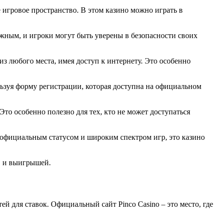
 игровое пространство. В этом казино можно играть в
ежным, и игроки могут быть уверены в безопасности своих
из любого места, имея доступ к интернету. Это особенно
льзуя форму регистрации, которая доступна на официальном
Это особенно полезно для тех, кто не может доступаться
о официальным статусом и широким спектром игр, это казино
в и выигрышей.
й для ставок. Официальный сайт Pinco Casino – это место, где