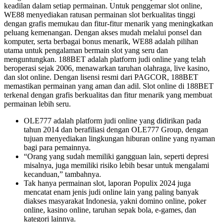
keadilan dalam setiap permainan. Untuk penggemar slot online,
WE88 menyediakan ratusan permainan slot berkualitas tinggi
dengan grafis memukau dan fitur-fitur menarik yang meningkatkan
peluang kemenangan. Dengan akses mudah melalui ponsel dan
komputer, serta berbagai bonus menarik, WE88 adalah pilihan
utama untuk pengalaman bermain slot yang seru dan
menguntungkan. 188BET adalah platform judi online yang telah
beroperasi sejak 2006, menawarkan taruhan olahraga, live kasino,
dan slot online. Dengan lisensi resmi dari PAGCOR, 188BET
memastikan permainan yang aman dan adil. Slot online di 188BET
terkenal dengan grafis berkualitas dan fitur menarik yang membuat
permainan lebih seru.
OLE777 adalah platform judi online yang didirikan pada
tahun 2014 dan berafiliasi dengan OLE777 Group, dengan
tujuan menyediakan lingkungan hiburan online yang nyaman
bagi para pemainnya.
“Orang yang sudah memiliki gangguan lain, seperti depresi
misalnya, juga memiliki risiko lebih besar untuk mengalami
kecanduan,” tambahnya.
Tak hanya permainan slot, laporan Populix 2024 juga
mencatat enam jenis judi online lain yang paling banyak
diakses masyarakat Indonesia, yakni domino online, poker
online, kasino online, taruhan sepak bola, e-games, dan
kategori lainnya.