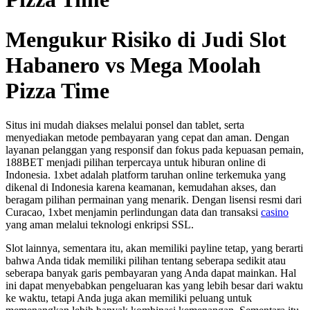
Mengukur Risiko di Judi Slot
Habanero vs Mega Moolah
Pizza Time
Situs ini mudah diakses melalui ponsel dan tablet, serta
menyediakan metode pembayaran yang cepat dan aman. Dengan
layanan pelanggan yang responsif dan fokus pada kepuasan pemain,
188BET menjadi pilihan terpercaya untuk hiburan online di
Indonesia. 1xbet adalah platform taruhan online terkemuka yang
dikenal di Indonesia karena keamanan, kemudahan akses, dan
beragam pilihan permainan yang menarik. Dengan lisensi resmi dari
Curacao, 1xbet menjamin perlindungan data dan transaksi
casino
yang aman melalui teknologi enkripsi SSL.
Slot lainnya, sementara itu, akan memiliki payline tetap, yang berarti
bahwa Anda tidak memiliki pilihan tentang seberapa sedikit atau
seberapa banyak garis pembayaran yang Anda dapat mainkan. Hal
ini dapat menyebabkan pengeluaran kas yang lebih besar dari waktu
ke waktu, tetapi Anda juga akan memiliki peluang untuk