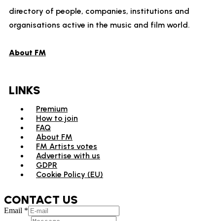
directory of people, companies, institutions and
organisations active in the music and film world.
About FM
LINKS
Menu
Premium
How to join
FAQ
About FM
FM Artists votes
Advertise with us
GDPR
Cookie Policy (EU)
CONTACT US
Email
*