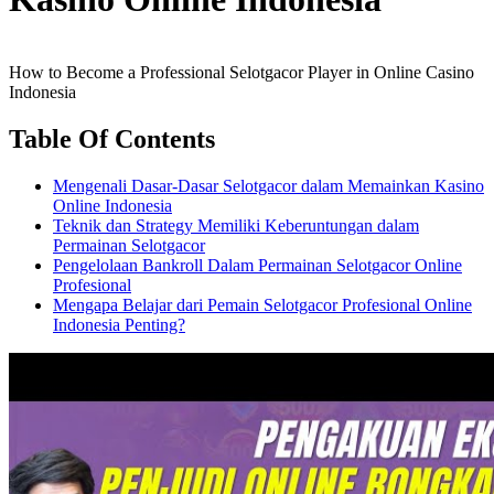
How to Become a Professional Selotgacor Player in Online Casino
Indonesia
Table Of Contents
Mengenali Dasar-Dasar Selotgacor dalam Memainkan Kasino
Online Indonesia
Teknik dan Strategy Memiliki Keberuntungan dalam
Permainan Selotgacor
Pengelolaan Bankroll Dalam Permainan Selotgacor Online
Profesional
Mengapa Belajar dari Pemain Selotgacor Profesional Online
Indonesia Penting?